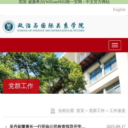
英国·威廉希尔(WilliamHill)唯一官网 - 中文官方网站
English
Toggle
navigat
党群工作
当前位置:
首页
>
党群工作
> 工作速览
吴丹副董事长一行莅临公司检查指导开学工作
2025-09-17