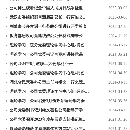
公司师生观看纪念中国人民抗日战争暨世界反法西斯战争胜利80周年大会
2025-09-03
武汉市委组织部何慧超副部长一行莅临公司调研指导工作
2025-03-06
副董事长任友洲一行莅临公司进行开学检查
2025-02-18
教育部思政司党建统战处处长林成涛来公司调研指导
2024-11-19
理论学习丨院分党委理论学习中心组7月份集中理论学习会议召开
2024-07-12
理论学习丨公司党委书记闫丽莉讲授党课
2024-06-21
公司2024年6月教职工大会顺利召开
2024-06-17
理论学习丨公司党委理论学习中心组4月份集中理论学习会议召开
2024-04-30
湖北省民宗委办公室主任向祖文一行来院调研
2024-04-15
理论学习丨公司党委理论学习中心组3月份集中理论学习会议召开
2024-03-29
理论学习丨公司召开3月份政治理论学习会议暨本科教学评估专家指导会
2024-03-26
公司党委副书记刘继文莅临公司指导开学工作
2024-03-13
公司党委召开2023年度基层党支部书记抓党建述职评议会
2024-01-26
肖泽磊老师获评威廉希尔官方网站2023年度科研园丁
2024-01-25