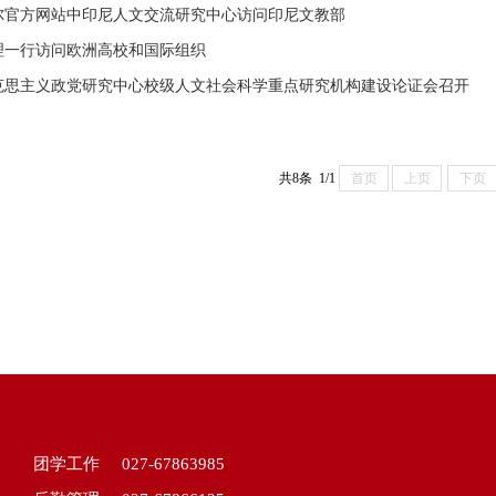
尔官方网站中印尼人文交流研究中心访问印尼文教部
理一行访问欧洲高校和国际组织
克思主义政党研究中心校级人文社会科学重点研究机构建设论证会召开
共8条 1/1
首页
上页
下页
团学工作
027-67863985