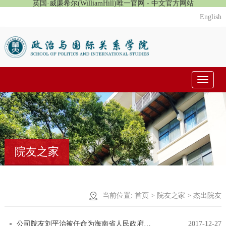
英国·威廉希尔(WilliamHill)唯一官网 - 中文官方网站
English
Toggle
navigat
院友之家
当前位置:
首页
>
院友之家
> 杰出院友
公司院友刘平治被任命为海南省人民政府副省长
2017-12-27