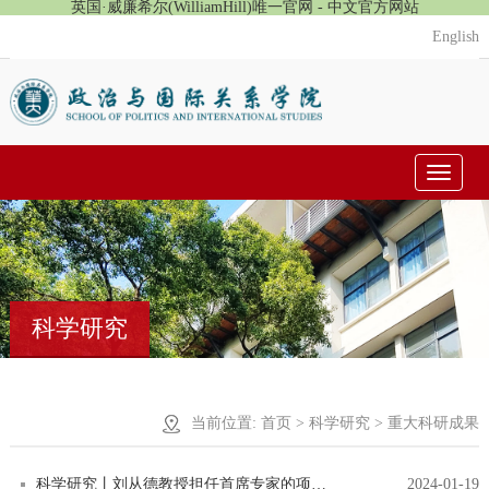
英国·威廉希尔(WilliamHill)唯一官网 - 中文官方网站
English
Toggle
navigat
科学研究
当前位置:
首页
>
科学研究
> 重大科研成果
科学研究丨刘从德教授担任首席专家的项目入选2023年度国家社科基金重大项目立项名单
2024-01-19