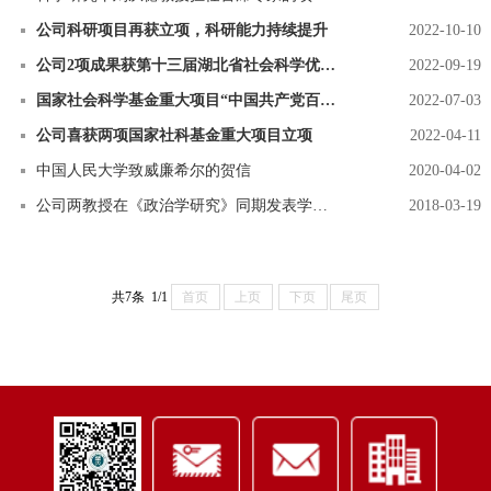
公司科研项目再获立项，科研能力持续提升
2022-10-10
公司2项成果获第十三届湖北省社会科学优秀成果奖
2022-09-19
国家社会科学基金重大项目“中国共产党百年奋斗中坚持独立自主经验研究” 开题论证会
2022-07-03
公司喜获两项国家社科基金重大项目立项
2022-04-11
中国人民大学致威廉希尔的贺信
2020-04-02
公司两教授在《政治学研究》同期发表学术文章
2018-03-19
共7条 1/1
首页
上页
下页
尾页